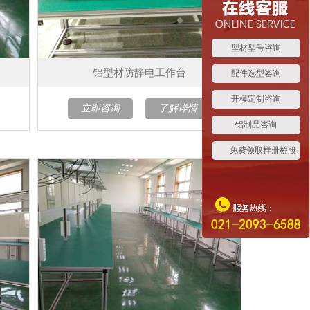
型材型号咨询
铝型材防静电工作台
配件选型咨询
开模定制咨询
立即咨询
了解详情
铝制品咨询
免费领取样册桥段