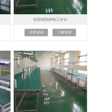
铝型材防静电工作台
立即咨询
了解详情