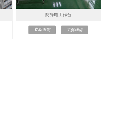
防静电工作台
立即咨询
了解详情