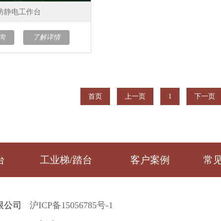
防静电工作台
询
了解详情
首页
上一页
1
下一页
台
工业梯/踏台
客户案例
常
限公司
沪ICP备15056785号-1